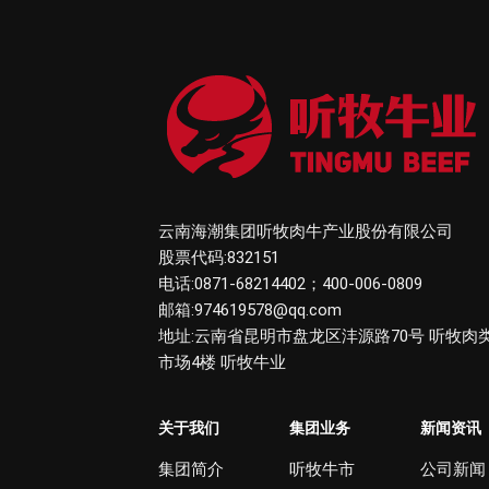
云南海潮集团听牧肉牛产业股份有限公司
股票代码:832151
电话:0871-68214402；400-006-0809
邮箱:974619578@qq.com
地址:云南省昆明市盘龙区沣源路70号 听牧肉
市场4楼 听牧牛业
关于我们
集团业务
新闻资讯
集团简介
听牧牛市
公司新闻