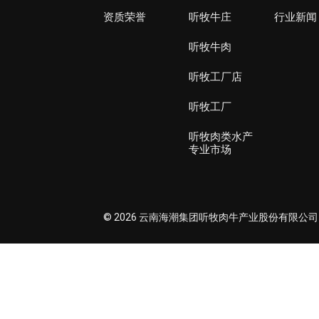
资质荣誉
听牧牛庄
行业新闻
听牧牛肉
听牧工厂店
听牧工厂
听牧肉类水产
专业市场
©
2026 云南海潮集团听牧肉牛产业股份有限公司