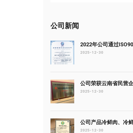
公司新闻
2022年公司通过ISO
2025-12-30
公司荣获云南省民营企
2025-12-30
公司产品冷鲜肉、冷
2025-12-30