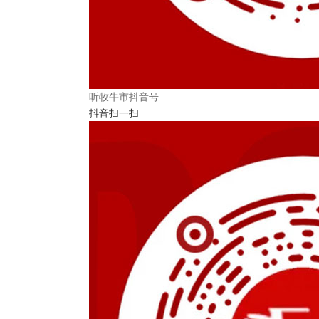
听牧牛市抖音号
抖音扫一扫