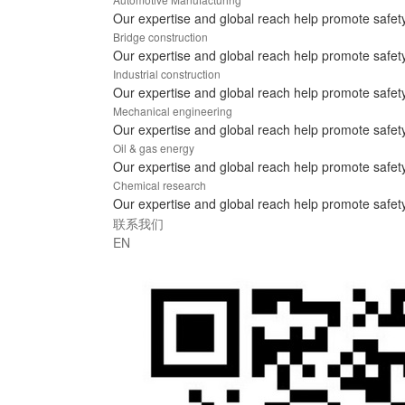
Our expertise and global reach help promote safety 
Bridge construction
Our expertise and global reach help promote safety 
Industrial construction
Our expertise and global reach help promote safety 
Mechanical engineering
Our expertise and global reach help promote safety 
Oil & gas energy
Our expertise and global reach help promote safety 
Chemical research
Our expertise and global reach help promote safety 
联系我们
EN