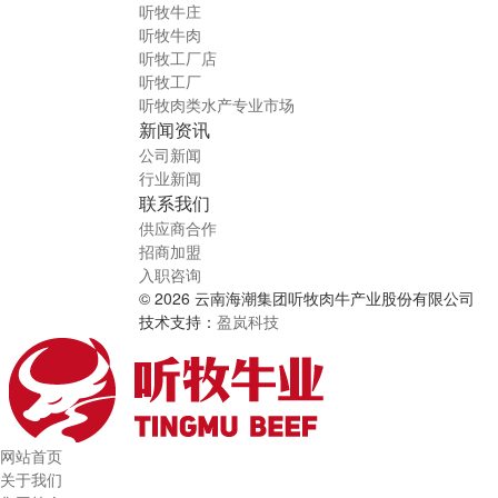
听牧牛庄
听牧牛肉
听牧工厂店
听牧工厂
听牧肉类水产专业市场
新闻资讯
公司新闻
行业新闻
联系我们
供应商合作
招商加盟
入职咨询
©
2026 云南海潮集团听牧肉牛产业股份有限公司
技术支持：
盈岚科技
网站首页
关于我们