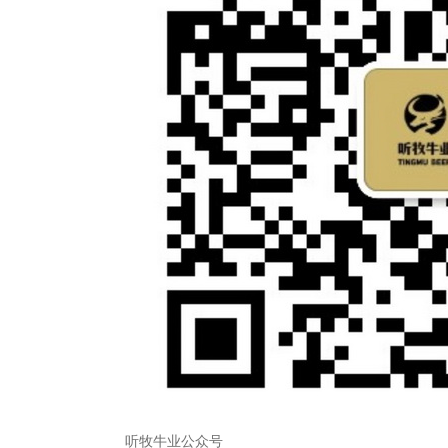
听牧牛业公众号