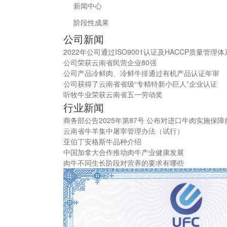
新闻中心
阶段性成果
公司新闻
2022年公司通过ISO9001认证及HACCP质量管理
公司荣获云南省民营企业80强
公司产品冷鲜肉、冷鲜牛排通过有机产品认证年审
公司获得了云南省省级“专精特新小巨人”企业认证
听牧牛业荣获云南省五一劳动奖
行业新闻
商务部公告2025年第87号 公布对进口牛肉实施保
云南省牛羊集中屠宰管理办法（试行）
亚伯丁安格斯牛品种介绍
中国加拿大合作推动肉牛产业健康发展
肉牛不同生长阶段对营养的要求有哪些