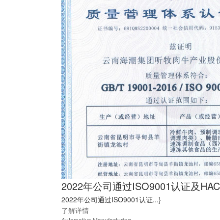
2022年公司通过ISO9001认证及H
2022年公司通过ISO9001认证...}
了解详情
Automotive Manufacturing