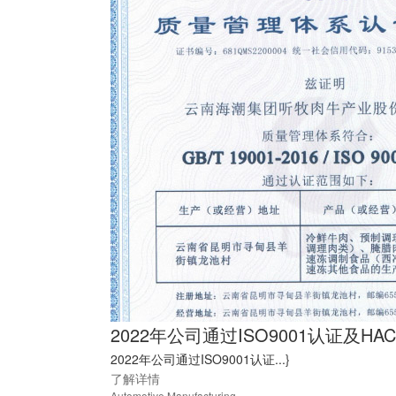
2022年公司通过ISO9001认证及H
2022年公司通过ISO9001认证...}
了解详情
Automotive Manufacturing