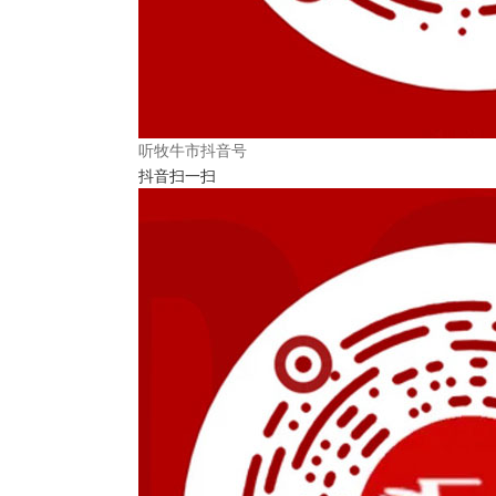
听牧牛市抖音号
抖音扫一扫