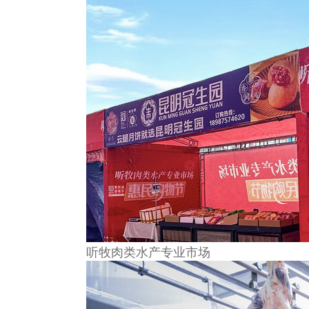
听牧肉类水产专业市场