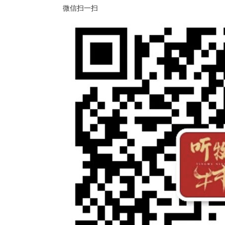
微信扫一扫