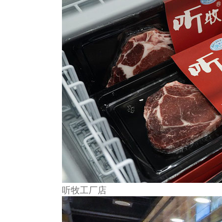
听牧工厂店