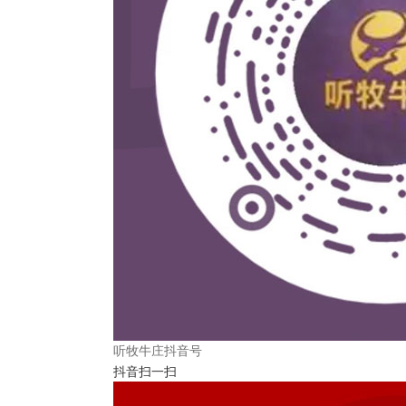
听牧牛庄抖音号
抖音扫一扫