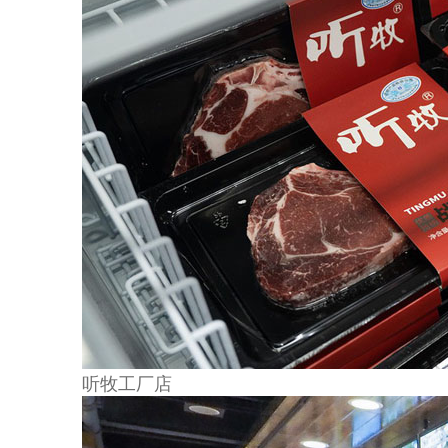
听牧工厂店