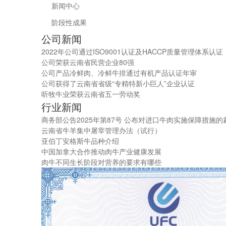
新闻中心
阶段性成果
公司新闻
2022年公司通过ISO9001认证及HACCP质量管理体系认证
公司荣获云南省民营企业80强
公司产品冷鲜肉、冷鲜牛排通过有机产品认证年审
公司获得了云南省省级“专精特新小巨人”企业认证
听牧牛业荣获云南省五一劳动奖
行业新闻
商务部公告2025年第87号 公布对进口牛肉实施保障措施的
云南省牛羊集中屠宰管理办法（试行）
亚伯丁安格斯牛品种介绍
中国加拿大合作推动肉牛产业健康发展
肉牛不同生长阶段对营养的要求有哪些